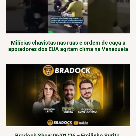
Milícias chavistas nas ruas e ordem de caça a
apoiadores dos EUA agitam clima na Venezuela
Bradock Show 06/01/26 – Emilinho Surita,