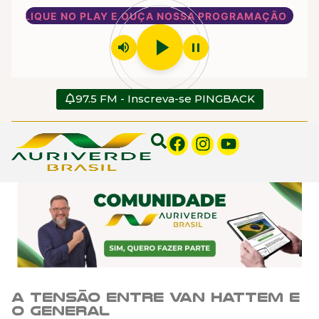
CLIQUE NO PLAY E OUÇA NOSSA PROGRAMAÇÃO
play_arrow
volume_up
pause
97.5 FM - Inscreva-se PINGBACK
A tensão entre Van Hattem e
o general