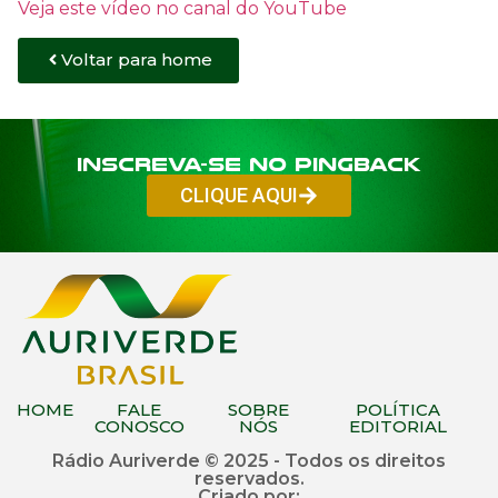
Veja este vídeo no canal do YouTube
Voltar para home
Inscreva-se no PINGBACK
CLIQUE AQUI
HOME
FALE
SOBRE
POLÍTICA
CONOSCO
NÓS
EDITORIAL
Rádio Auriverde © 2025 - Todos os direitos
reservados.
Criado por: