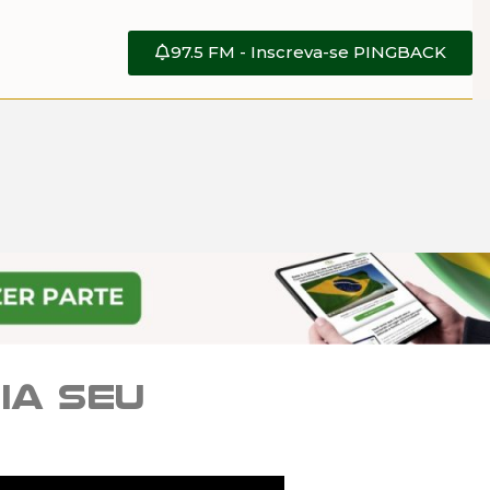
97.5 FM - Inscreva-se PINGBACK
ia seu