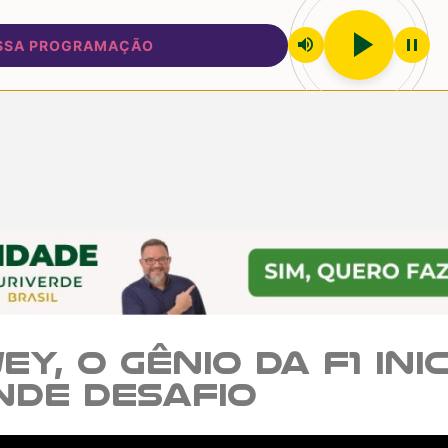
play_arrow
volume_up
pause
PROGRAMAÇÃO
y, o gênio da F1 inic
nde desafio