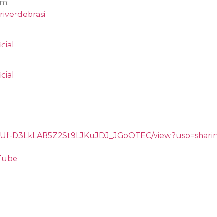
am:
iverdebrasil
cial
cial
/d/1gUf-D3LkLAB5Z2St9LJKuJDJ_JGoOTEC/view?usp=shar
uTube