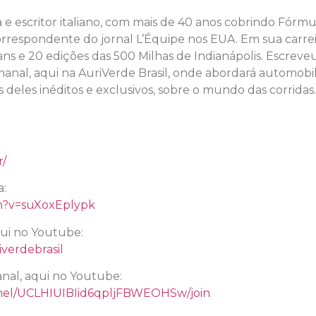
a e escritor italiano, com mais de 40 anos cobrindo Fórmu
 correspondente do jornal L’Équipe nos EUA. Em sua carrei
ns e 20 edições das 500 Milhas de Indianápolis. Escreve
nal, aqui na AuriVerde Brasil, onde abordará automobil
s deles inéditos e exclusivos, sobre o mundo das corridas
r/
a:
h?v=suXoxEplypk
qui no Youtube:
verdebrasil
nal, aqui no Youtube:
nel/UCLHIUIBIid6qpljFBWEOHSw/join