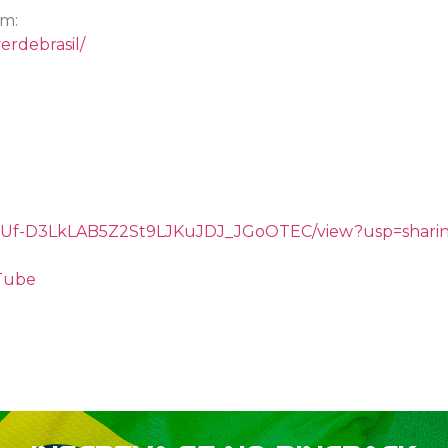
am:
erdebrasil/
/d/1gUf-D3LkLAB5Z2St9LJKuJDJ_JGoOTEC/view?usp=shari
uTube