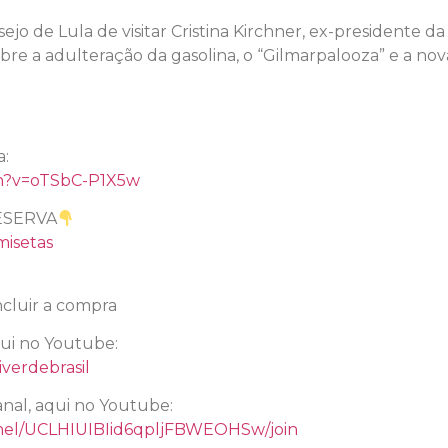
ejo de Lula de visitar Cristina Kirchner, ex-presidente 
obre a adulteração da gasolina, o “Gilmarpalooza” e a no
l
a:
ch?v=oTSbC-P1X5w
ESERVA
misetas
cluir a compra
qui no Youtube:
verdebrasil
nal, aqui no Youtube:
nel/UCLHIUIBIid6qpljFBWEOHSw/join