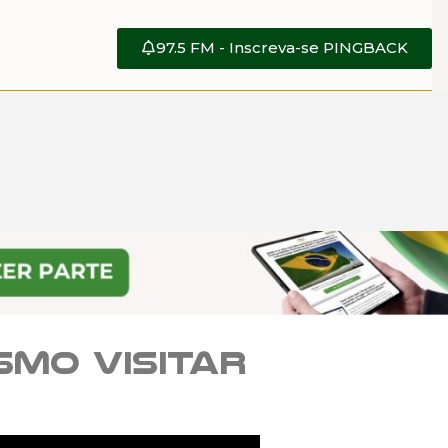
97.5 FM - Inscreva-se PINGBACK
smo visitar