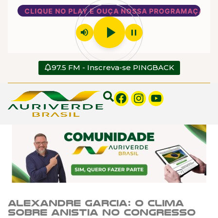
CLIQUE NO PLAY E OUÇA NOSSA PROGRAMAÇÃO
play_arrow
volume_up
pause
97.5 FM - Inscreva-se PINGBACK
Alexandre Garcia: O clima
sobre anistia no Congresso