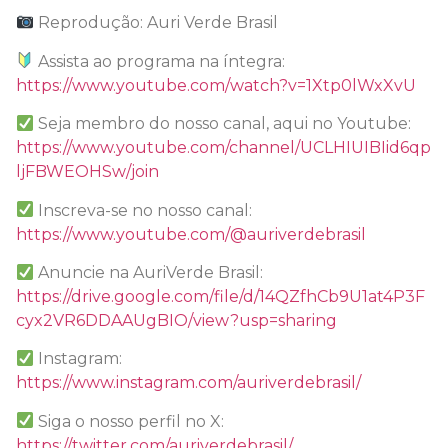
Reprodução: Auri Verde Brasil
Assista ao programa na íntegra:
https://www.youtube.com/watch?v=1Xtp0lWxXvU
Seja membro do nosso canal, aqui no Youtube:
https://www.youtube.com/channel/UCLHIUIBIid6qp
ljFBWEOHSw/join
Inscreva-se no nosso canal:
https://www.youtube.com/@auriverdebrasil
Anuncie na AuriVerde Brasil:
https://drive.google.com/file/d/14QZfhCb9U1at4P3F
cyx2VR6DDAAUgBIO/view?usp=sharing
Instagram:
https://www.instagram.com/auriverdebrasil/
Siga o nosso perfil no X:
https://twitter.com/auriverdebrasil/