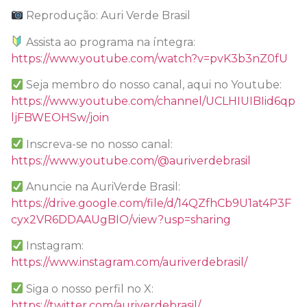
Reprodução: Auri Verde Brasil
Assista ao programa na íntegra:
https://www.youtube.com/watch?v=pvK3b3nZ0fU
Seja membro do nosso canal, aqui no Youtube:
https://www.youtube.com/channel/UCLHIUIBIid6qp
ljFBWEOHSw/join
Inscreva-se no nosso canal:
https://www.youtube.com/@auriverdebrasil
Anuncie na AuriVerde Brasil:
https://drive.google.com/file/d/14QZfhCb9U1at4P3F
cyx2VR6DDAAUgBIO/view?usp=sharing
Instagram:
https://www.instagram.com/auriverdebrasil/
Siga o nosso perfil no X:
https://twitter.com/auriverdebrasil/