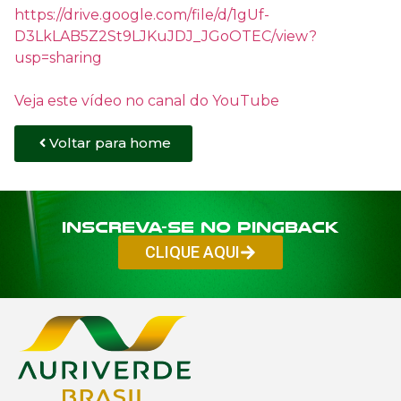
https://drive.google.com/file/d/1gUf-
D3LkLAB5Z2St9LJKuJDJ_JGoOTEC/view?
usp=sharing
Veja este vídeo no canal do YouTube
Voltar para home
Inscreva-se no PINGBACK
CLIQUE AQUI