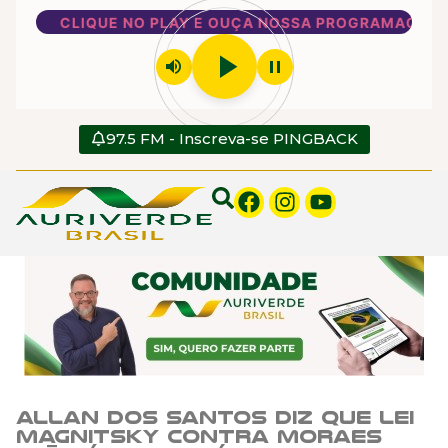
CLIQUE NO PLAY E OUÇA NOSSA PROGRAMAÇÃO
play_arrow
volume_up
pause
97.5 FM - Inscreva-se PINGBACK
Allan dos Santos diz que Lei
Magnitsky contra Moraes