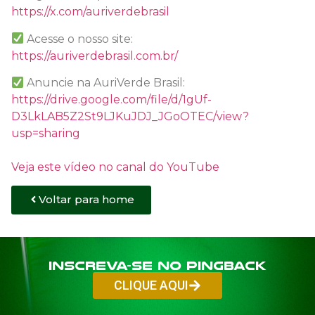
https://x.com/auriverdebrasil
Acesse o nosso site:
https://auriverdebrasil.com.br/
Anuncie na AuriVerde Brasil:
https://drive.google.com/file/d/1gUf-
D3LkLAB5Z2St9LJKuJDJ_JGoOTEC/view?
usp=sharing
Veja este vídeo no canal do YouTube
Voltar para home
Inscreva-se no PINGBACK
CLIQUE AQUI