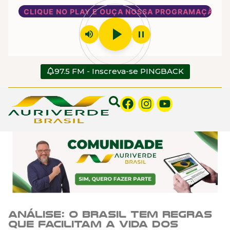
CLIQUE NO PLAY E OUÇA NOSSA PROGRAMAÇÃO
play_arrow
volume_up
pause
97.5 FM - Inscreva-se PINGBACK
Análise: O Brasil tem regras
que facilitam a vida dos