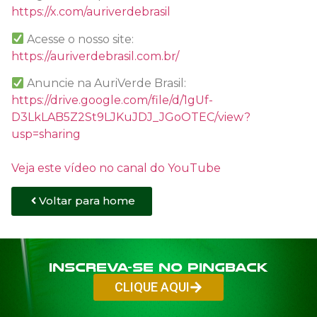
https://x.com/auriverdebrasil
Acesse o nosso site:
https://auriverdebrasil.com.br/
Anuncie na AuriVerde Brasil:
https://drive.google.com/file/d/1gUf-
D3LkLAB5Z2St9LJKuJDJ_JGoOTEC/view?
usp=sharing
Veja este vídeo no canal do YouTube
Voltar para home
Inscreva-se no PINGBACK
CLIQUE AQUI