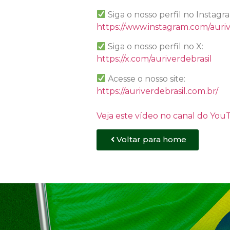
Siga o nosso perfil no Instagr
https://www.instagram.com/auriv
Siga o nosso perfil no X:
https://x.com/auriverdebrasil
Acesse o nosso site:
https://auriverdebrasil.com.br/
Veja este vídeo no canal do Yo
Voltar para home