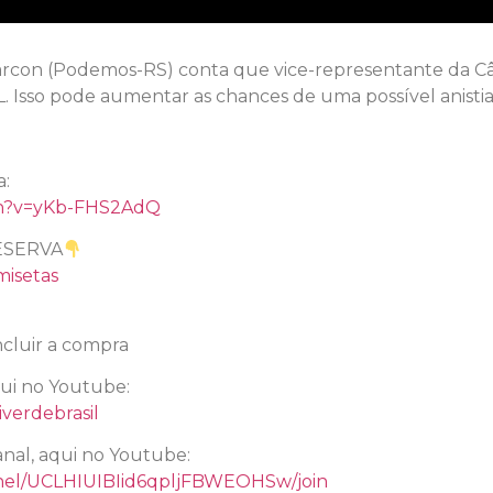
arcon (Podemos-RS) conta que vice-representante da C
. Isso pode aumentar as chances de uma possível anistia 
l
a:
ch?v=yKb-FHS2AdQ
ESERVA
misetas
cluir a compra
qui no Youtube:
verdebrasil
nal, aqui no Youtube:
nel/UCLHIUIBIid6qpljFBWEOHSw/join