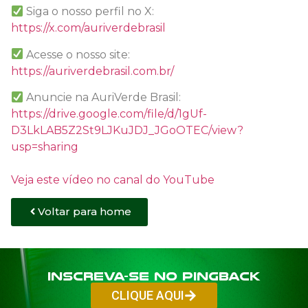
Siga o nosso perfil no X:
https://x.com/auriverdebrasil
Acesse o nosso site:
https://auriverdebrasil.com.br/
Anuncie na AuriVerde Brasil:
https://drive.google.com/file/d/1gUf-
D3LkLAB5Z2St9LJKuJDJ_JGoOTEC/view?
usp=sharing
Veja este vídeo no canal do YouTube
Voltar para home
Inscreva-se no PINGBACK
CLIQUE AQUI