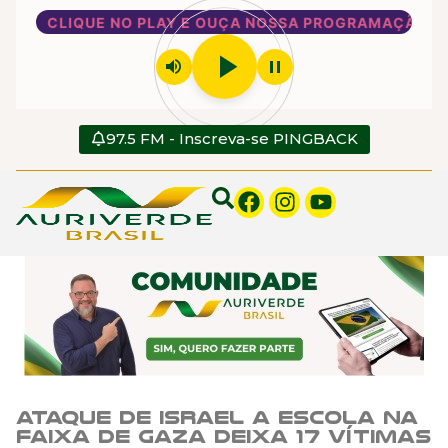
CLIQUE NO PLAY E OUÇA NOSSA PROGRAMAÇÃO
play_arrow
volume_up
pause
97.5 FM - Inscreva-se PINGBACK
Ataque de Israel a escola na
Faixa de Gaza deixa 17 vítimas