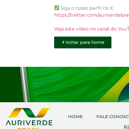
Siga o nosso perfil no X:
https://twitter.com/auriverdebras
Veja este vídeo no canal do Yo
Voltar para home
HOME
FALE CONOS
Rá