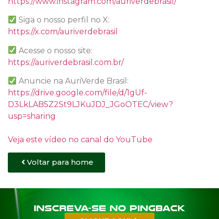
https://www.instagram.com/auriverdebrasil/
Siga o nosso perfil no X:
https://x.com/auriverdebrasil
Acesse o nosso site:
https://auriverdebrasil.com.br/
Anuncie na AuriVerde Brasil:
https://drive.google.com/file/d/1gUf-
D3LkLAB5Z2St9LJKuJDJ_JGoOTEC/view?
usp=sharing
Veja este vídeo no canal do YouTube
Voltar para home
Inscreva-se no PINGBACK