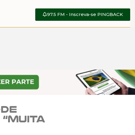
97.5 FM - Inscreva-se PINGBACK
ode
 “Muita