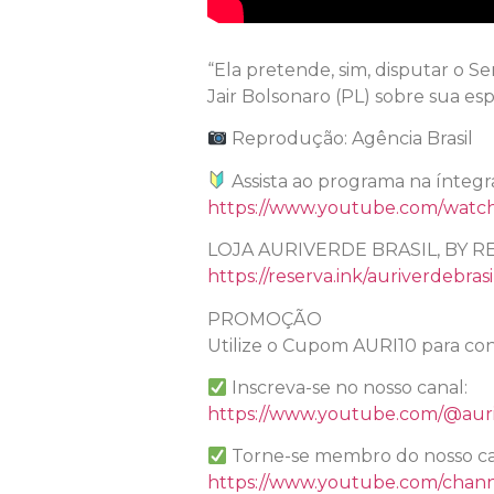
“Ela pretende, sim, disputar o S
Jair Bolsonaro (PL) sobre sua es
Reprodução: Agência Brasil
Assista ao programa na íntegr
https://www.youtube.com/wat
LOJA AURIVERDE BRASIL, BY R
https://reserva.ink/auriverdebrasi
PROMOÇÃO
Utilize o Cupom AURI10 para con
Inscreva-se no nosso canal:
https://www.youtube.com/@auri
Torne-se membro do nosso ca
https://www.youtube.com/chan