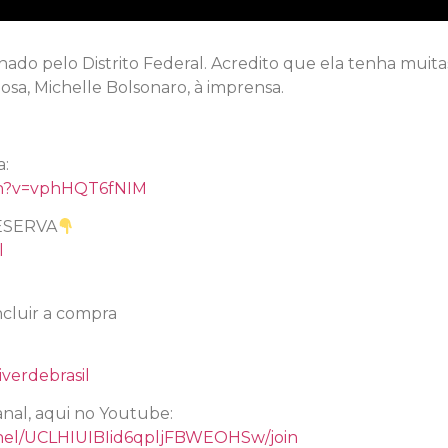
enado pelo Distrito Federal. Acredito que ela tenha muita
posa, Michelle Bolsonaro, à imprensa.
a:
ch?v=vphHQT6fNIM
ESERVA
l
cluir a compra
verdebrasil
nal, aqui no Youtube:
nel/UCLHIUIBIid6qpljFBWEOHSw/join