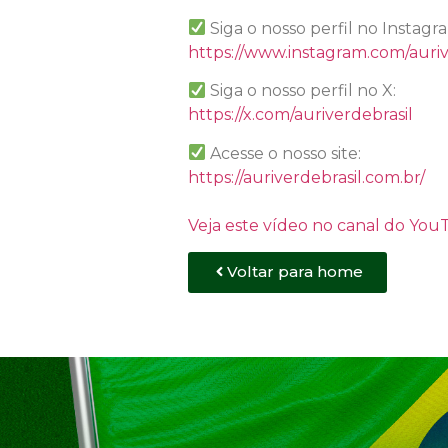
Siga o nosso perfil no Instagr
https://www.instagram.com/auriv
Siga o nosso perfil no X:
https://x.com/auriverdebrasil
Acesse o nosso site:
https://auriverdebrasil.com.br/
Veja este vídeo no canal do Yo
Voltar para home