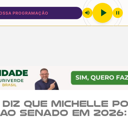
play_arrow
volume_up
pause
A PROGRAMAÇÃO
diz que Michelle p
ao Senado em 2026: