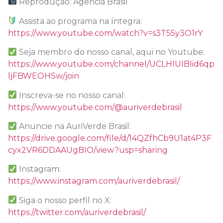
Reprodução: Agência Brasil
Assista ao programa na íntegra:
https://www.youtube.com/watch?v=s3T55y3O1rY
Seja membro do nosso canal, aqui no Youtube:
https://www.youtube.com/channel/UCLHIUIBIid6qp
ljFBWEOHSw/join
Inscreva-se no nosso canal:
https://www.youtube.com/@auriverdebrasil
Anuncie na AuriVerde Brasil:
https://drive.google.com/file/d/14QZfhCb9U1at4P3F
cyx2VR6DDAAUgBIO/view?usp=sharing
Instagram:
https://www.instagram.com/auriverdebrasil/
Siga o nosso perfil no X:
https://twitter.com/auriverdebrasil/