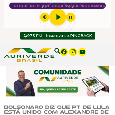
CLIQUE NO PLAY E OUÇA NOSSA PROGRAMAÇÃO
play_arrow
volume_up
pause
97.5 FM - Inscreva-se PINGBACK
Bolsonaro diz que PT de Lula
está unido com Alexandre de