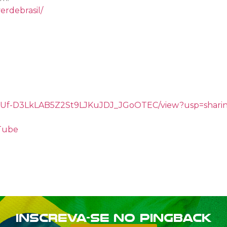
erdebrasil/
/d/1gUf-D3LkLAB5Z2St9LJKuJDJ_JGoOTEC/view?usp=shari
uTube
Inscreva-se no PINGBACK