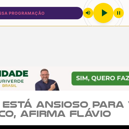
play_arrow
volume_up
pause
 PROGRAMAÇÃO
está ansioso para 
co, afirma Flávio