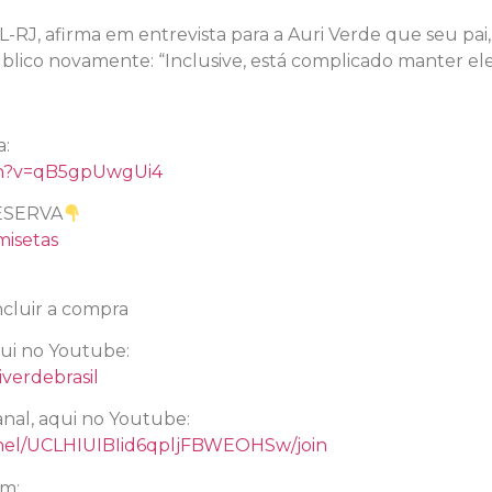
L-RJ, afirma em entrevista para a Auri Verde que seu pai,
público novamente: “Inclusive, está complicado manter ele
l
a:
ch?v=qB5gpUwgUi4
ESERVA
misetas
cluir a compra
qui no Youtube:
verdebrasil
nal, aqui no Youtube:
nel/UCLHIUIBIid6qpljFBWEOHSw/join
am: