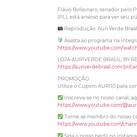
Flávio Bolsonaro, senador pelo P
(PL), está ansioso para ver seu 
Reprodução: Auri Verde Brasi
Assista ao programa na íntegr
https://www.youtube.com/wat
LOJA AURIVERDE BRASIL, BY R
https://auriverdebrasil.com.br/ca
PROMOÇÃO
Utilize o Cupom AURI10 para con
Inscreva-se no nosso canal, a
https://www.youtube.com/@auri
Torne-se membro do nosso ca
https://www.youtube.com/chan
Siga o nosso perfil no Instagr