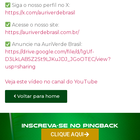
Siga o nosso perfil no X:
https://x.com/auriverdebrasil
Acesse o nosso site:
https://auriverdebrasil.com.br/
Anuncie na AuriVerde Brasil:
https://drive.google.com/file/d/1gUf-
D3LkLAB5Z2St9LJKuJDJ_JGoOTEC/view?
usp=sharing
Veja este vídeo no canal do YouTube
Voltar para home
Inscreva-se no PINGBACK
CLIQUE AQUI