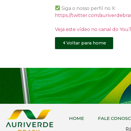
Siga o nosso perfil no X:
https://twitter.com/auriverdebras
Veja este vídeo no canal do Yo
Voltar para home
HOME
FALE CONOS
Rá