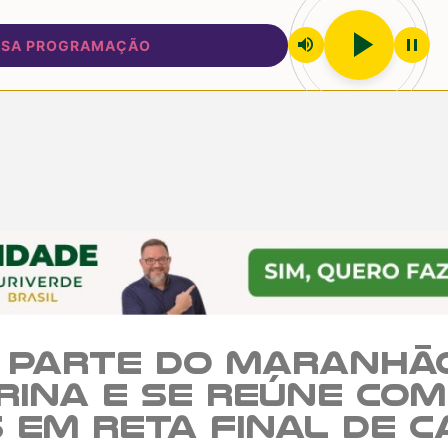
play_arrow
volume_up
pause
 PROGRAMAÇÃO
 parte do Maranhã
rina e se reúne com
 em reta final de 