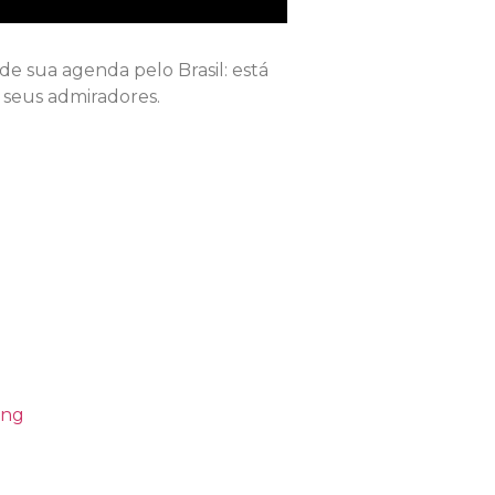
de sua agenda pelo Brasil: está
 seus admiradores.
ing