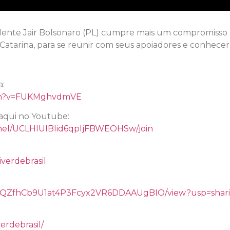
esidente Jair Bolsonaro (PL) cumpre mais um compromisso 
Catarina, para se reunir com seus apoiadores e conhecer
a:
tch?v=FUKMghvdmVE
aqui no Youtube:
nel/UCLHIUIBIid6qpljFBWEOHSw/join
verdebrasil
/d/14QZfhCb9U1at4P3Fcyx2VR6DDAAUgBIO/view?usp=shar
erdebrasil/