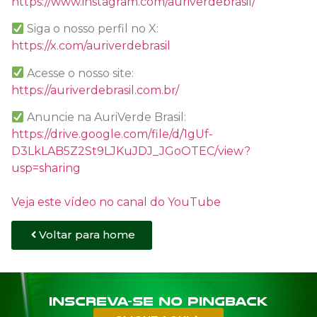
https://www.instagram.com/auriverdebrasil/
Siga o nosso perfil no X:
https://x.com/auriverdebrasil
Acesse o nosso site:
https://auriverdebrasil.com.br/
Anuncie na AuriVerde Brasil:
https://drive.google.com/file/d/1gUf-
D3LkLAB5Z2St9LJKuJDJ_JGoOTEC/view?
usp=sharing
Veja este vídeo no canal do YouTube
Voltar para home
Inscreva-se no PINGBACK