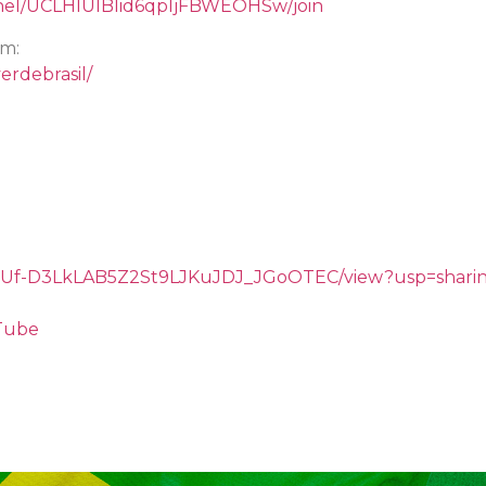
nel/UCLHIUIBIid6qpljFBWEOHSw/join
am:
erdebrasil/
/d/1gUf-D3LkLAB5Z2St9LJKuJDJ_JGoOTEC/view?usp=shari
uTube