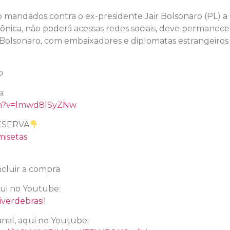
o mandados contra o ex-presidente Jair Bolsonaro (PL) 
rônica, não poderá acessas redes sociais, deve permanece
Bolsonaro, com embaixadores e diplomatas estrangeiros
o
a:
ch?v=lmwd8lSyZNw
ESERVA
misetas
cluir a compra
qui no Youtube:
verdebrasil
nal, aqui no Youtube: