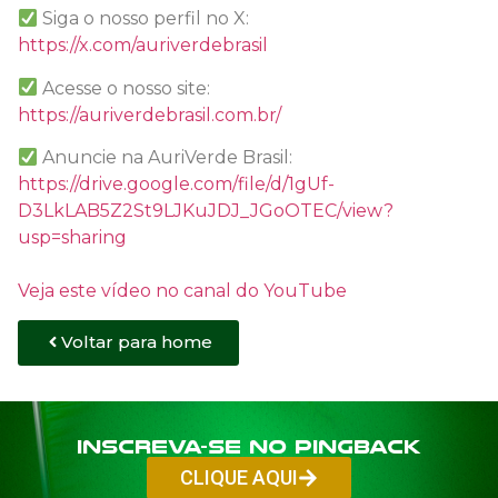
Siga o nosso perfil no X:
https://x.com/auriverdebrasil
Acesse o nosso site:
https://auriverdebrasil.com.br/
Anuncie na AuriVerde Brasil:
https://drive.google.com/file/d/1gUf-
D3LkLAB5Z2St9LJKuJDJ_JGoOTEC/view?
usp=sharing
Veja este vídeo no canal do YouTube
Voltar para home
Inscreva-se no PINGBACK
CLIQUE AQUI