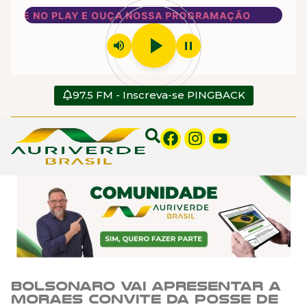
IQUE NO PLAY E OUÇA NOSSA PROGRAMAÇÃO
play_arrow
volume_up
pause
97.5 FM - Inscreva-se PINGBACK
Bolsonaro vai apresentar a
Moraes convite da posse de