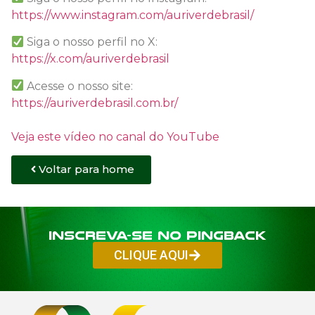
https://www.instagram.com/auriverdebrasil/
Siga o nosso perfil no X:
https://x.com/auriverdebrasil
Acesse o nosso site:
https://auriverdebrasil.com.br/
Veja este vídeo no canal do YouTube
Voltar para home
Inscreva-se no PINGBACK
CLIQUE AQUI