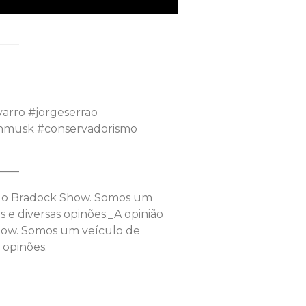
——
varro #jorgeserrao
onmusk #conservadorismo
——
l do Bradock Show. Somos um
 e diversas opinões._A opinião
Show. Somos um veículo de
 opinões.