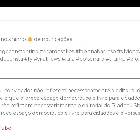
————————————————————————————
a no sininho
de notificações
goconstantino #ricardosalles #fabianabarroso #silviona
oconsta #fy #viralnews #lula #bolsonaro #trump #el
————————————————————————————
ou convidados não refletem necessariamente o editoria
 e que oferece espaço democrático e livre para cidadãos
 não refletem necessariamente o editorial do Bradock 
ece espaço democrático e livre para cidadãos e diversas
uTube