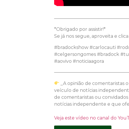
————————————————
*Obrigado por assistir!*
Se já nos segue, aproveita e clic
#bradockshow #carlocauti #rodri
#celgersongomes #bradock #tud
#aovivo #noticiaagora
————————————————
_A opinião de comentaristas 
veículo de notícias independente
de comentaristas ou convidados
notícias independente e que ofer
Veja este vídeo no canal do Yo