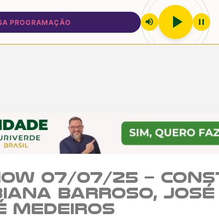
play_arrow
volume_up
pause
PROGRAMAÇÃO
ow 07/07/25 – Cons
biana Barroso, José
é Medeiros