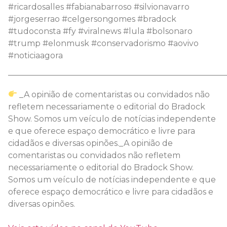
#ricardosalles #fabianabarroso #silvionavarro
#jorgeserrao #celgersongomes #bradock
#tudoconsta #fy #viralnews #lula #bolsonaro
#trump #elonmusk #conservadorismo #aovivo
#noticiaagora
———————————————————————————
_A opinião de comentaristas ou convidados não
refletem necessariamente o editorial do Bradock
Show. Somos um veículo de notícias independente
e que oferece espaço democrático e livre para
cidadãos e diversas opinões._A opinião de
comentaristas ou convidados não refletem
necessariamente o editorial do Bradock Show.
Somos um veículo de notícias independente e que
oferece espaço democrático e livre para cidadãos e
diversas opinões.