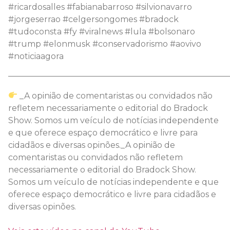
#ricardosalles #fabianabarroso #silvionavarro
#jorgeserrao #celgersongomes #bradock
#tudoconsta #fy #viralnews #lula #bolsonaro
#trump #elonmusk #conservadorismo #aovivo
#noticiaagora
———————————————————————————
_A opinião de comentaristas ou convidados não
refletem necessariamente o editorial do Bradock
Show. Somos um veículo de notícias independente
e que oferece espaço democrático e livre para
cidadãos e diversas opinões._A opinião de
comentaristas ou convidados não refletem
necessariamente o editorial do Bradock Show.
Somos um veículo de notícias independente e que
oferece espaço democrático e livre para cidadãos e
diversas opinões.