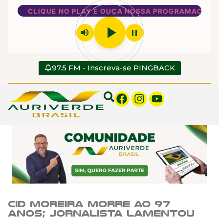
CLIQUE NO PLAY E OUÇA NOSSA PROGRAMAÇÃO
play_arrow
volume_up
pause
97.5 FM - Inscreva-se PINGBACK
Cid Moreira morre ao 97
anos; jornalista lamentou