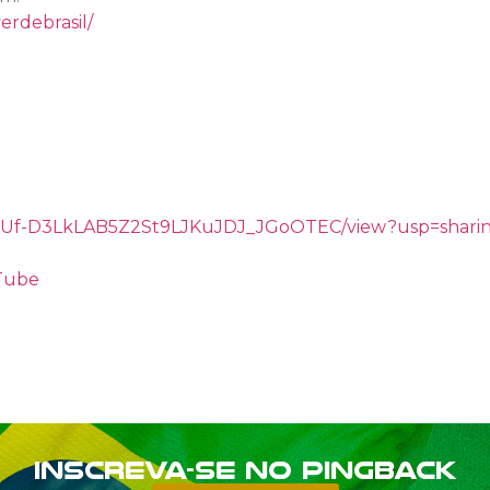
erdebrasil/
/d/1gUf-D3LkLAB5Z2St9LJKuJDJ_JGoOTEC/view?usp=shari
uTube
Inscreva-se no PINGBACK