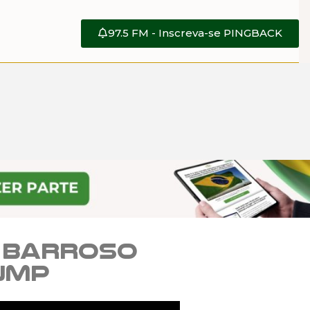
97.5 FM - Inscreva-se PINGBACK
o Barroso
ump