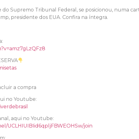
e do Supremo Tribunal Federal, se posicionou, numa car
mp, presidente dos EUA. Confira na íntegra.
a:
ch?v=amz7gLzQFz8
ESERVA
misetas
cluir a compra
qui no Youtube:
verdebrasil
nal, aqui no Youtube:
nel/UCLHIUIBIid6qpljFBWEOHSw/join
am: