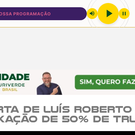
play_arrow
volume_up
pause
A PROGRAMAÇÃO
rta de Luís Robert
xação de 50% de Tr