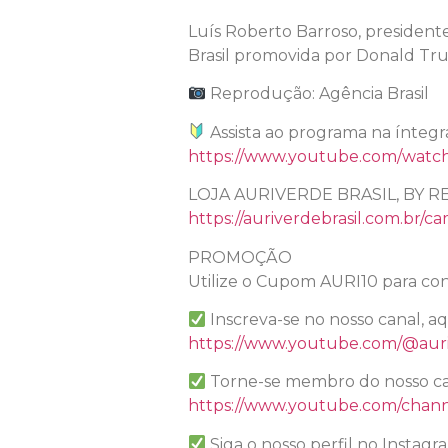
Luís Roberto Barroso, president
Brasil promovida por Donald Tru
Reprodução: Agência Brasil
Assista ao programa na íntegr
https://www.youtube.com/wat
LOJA AURIVERDE BRASIL, BY R
https://auriverdebrasil.com.br/ca
PROMOÇÃO
Utilize o Cupom AURI10 para con
Inscreva-se no nosso canal, a
https://www.youtube.com/@auri
Torne-se membro do nosso ca
https://www.youtube.com/chan
Siga o nosso perfil no Instagr