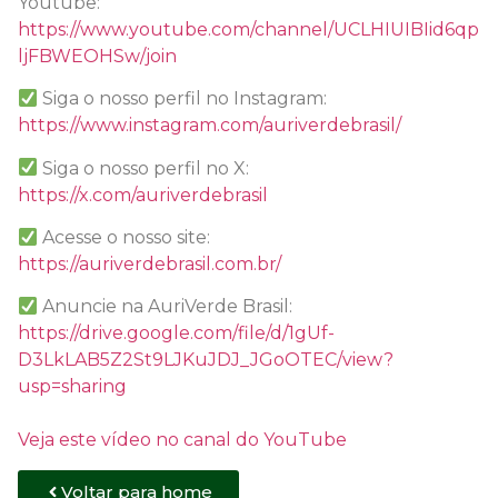
Youtube:
https://www.youtube.com/channel/UCLHIUIBIid6qp
ljFBWEOHSw/join
Siga o nosso perfil no Instagram:
https://www.instagram.com/auriverdebrasil/
Siga o nosso perfil no X:
https://x.com/auriverdebrasil
Acesse o nosso site:
https://auriverdebrasil.com.br/
Anuncie na AuriVerde Brasil:
https://drive.google.com/file/d/1gUf-
D3LkLAB5Z2St9LJKuJDJ_JGoOTEC/view?
usp=sharing
Veja este vídeo no canal do YouTube
Voltar para home