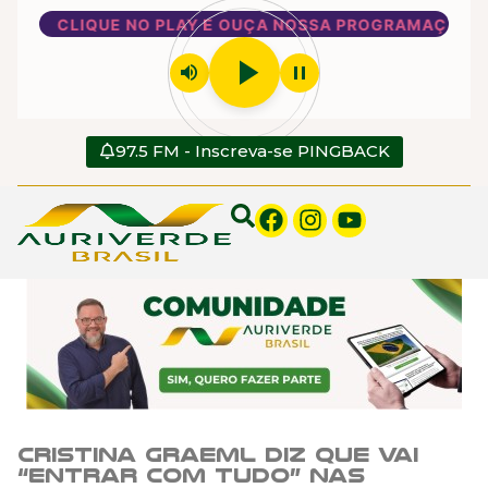
CLIQUE NO PLAY E OUÇA NOSSA PROGRAMAÇÃO
play_arrow
volume_up
pause
97.5 FM - Inscreva-se PINGBACK
Cristina Graeml diz que vai
“entrar com tudo” nas