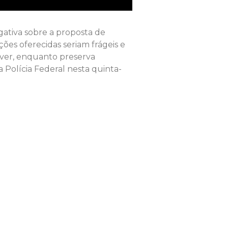
gativa sobre a proposta de
ões oferecidas seriam frágeis e
lver, enquanto preserva
 Polícia Federal nesta quinta-