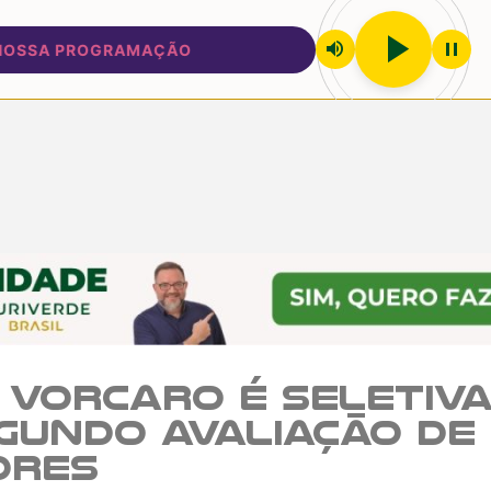
play_arrow
volume_up
pause
SA PROGRAMAÇÃO
 Vorcaro é seletiva
egundo avaliação de
ores