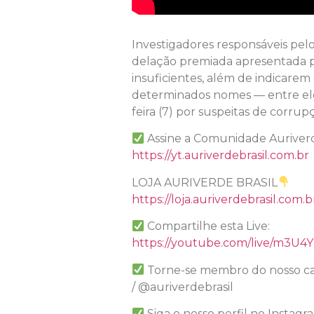
Investigadores responsáveis pel
delação premiada apresentada pel
insuficientes, além de indicare
determinados nomes — entre eles
feira (7) por suspeitas de corru
Assine a Comunidade Auriverde
https://yt.auriverdebrasil.com.br
LOJA AURIVERDE BRASIL
https://loja.auriverdebrasil.com.b
Compartilhe esta Live:
https://youtube.com/live/m3U4
Torne-se membro do nosso ca
/ @auriverdebrasil
Siga o nosso perfil no Instagr