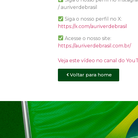
/ auriverdebrasil
Siga o nosso perfil no X:
https://x.com/auriverdebrasil
Acesse o nosso site:
https://auriverdebrasil.com.br/
Veja este vídeo no canal do Yo
Voltar para home