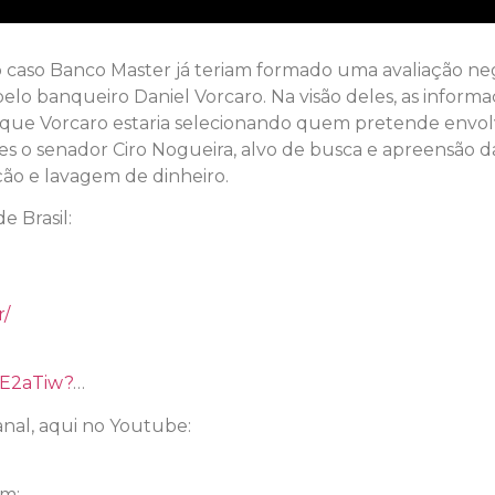
o caso Banco Master já teriam formado uma avaliação ne
o banqueiro Daniel Vorcaro. Na visão deles, as informaç
m que Vorcaro estaria selecionando quem pretende envo
 o senador Ciro Nogueira, alvo de busca e apreensão da
pção e lavagem de dinheiro.
 Brasil:
r/
YE2aTiw?
…
nal, aqui no Youtube:
am: