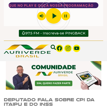
CLIQUE NO PLAY E OUÇA NOSSA PROGRAMAÇÃO
play_arrow
volume_up
pause
97.5 FM - Inscreva-se PINGBACK
Deputado fala sobre CPI da
Itaipu e do INSS