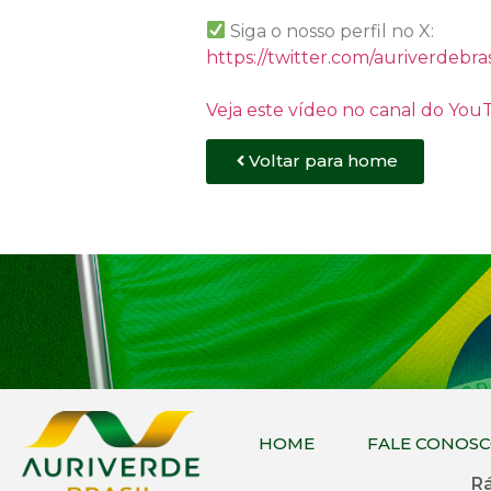
Siga o nosso perfil no X:
https://twitter.com/auriverdebras
Veja este vídeo no canal do Yo
Voltar para home
HOME
FALE CONOS
Rá