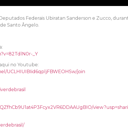
s Deputados Federais Ubiratan Sanderson e Zucco, duran
de Santo Ângelo.
l
a:
h?v=82TdlN0r-_Y
aqui no Youtube:
nel/UCLHIUIBIid6qpljFBWEOHSw/join
verdebrasil
/d/14QZfhCb9U1at4P3Fcyx2VR6DDAAUgBIO/view?usp=shar
erdebrasil/