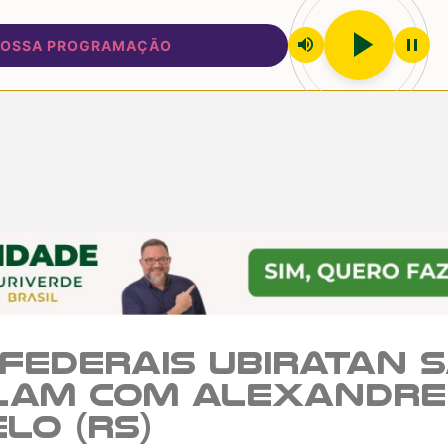
play_arrow
volume_up
pause
SA PROGRAMAÇÃO
Federais Ubiratan 
alam com Alexandre 
lo (RS)