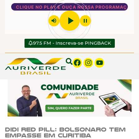
CLIQUE NO PLAY E OUÇA NOSSA PROGRAMAÇÃO
play_arrow
volume_up
pause
97.5 FM - Inscreva-se PINGBACK
Didi Red Pill: Bolsonaro tem
empasse em Curitiba