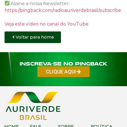
Assine a nossa Newsletter:
https://pingback.com/radioauriverdebrasil/subscribe
Veja este vídeo no canal do YouTube
Voltar para home
Inscreva-se no PINGBACK
CLIQUE AQUI
HOME
FALE
SOBRE
POLÍTICA