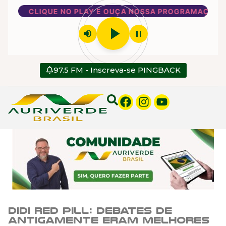
CLIQUE NO PLAY E OUÇA NOSSA PROGRAMAÇÃO
play_arrow
volume_up
pause
97.5 FM - Inscreva-se PINGBACK
Didi Red Pill: Debates de
antigamente eram melhores