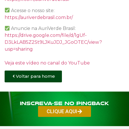
Acesse o nosso site:
https://auriverdebrasil.com.br/
Anuncie na AuriVerde Brasil:
https://drive.google.com/file/d/1gUf-
D3LkLAB5Z2St9LJKuJDJ_JGoOTEC/view?
usp=sharing
Veja este vídeo no canal do YouTube
Voltar para home
Inscreva-se no PINGBACK
CLIQUE AQUI