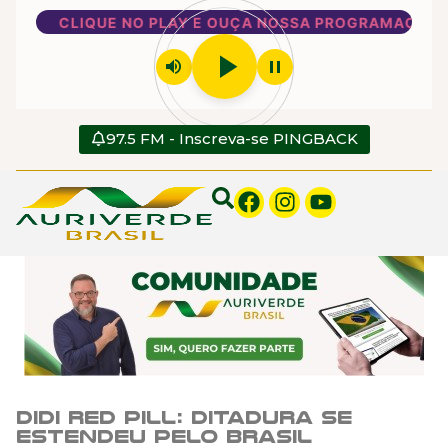
CLIQUE NO PLAY E OUÇA NOSSA PROGRAMAÇÃO
play_arrow
volume_up
pause
97.5 FM - Inscreva-se PINGBACK
Didi Red Pill: Ditadura se
estendeu pelo Brasil