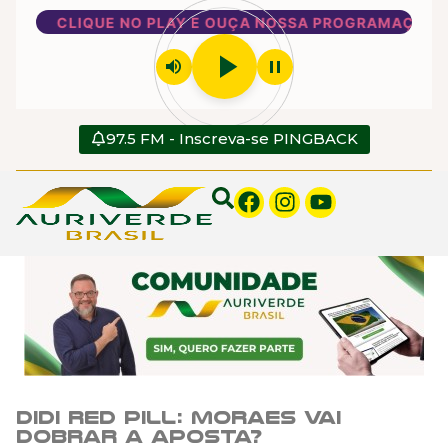
CLIQUE NO PLAY E OUÇA NOSSA PROGRAMAÇÃO
play_arrow
volume_up
pause
97.5 FM - Inscreva-se PINGBACK
Didi Red Pill: Moraes vai
dobrar a aposta?