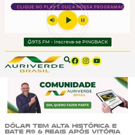
CLIQUE NO PLAY E OUÇA NOSSA PROGRAMAÇÃO
play_arrow
volume_up
pause
97.5 FM - Inscreva-se PINGBACK
Dólar tem alta histórica e
bate R$ 6 reais após vitória