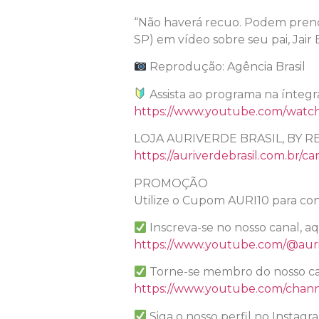
“Não haverá recuo. Podem prend
SP) em vídeo sobre seu pai, Jair B
Reprodução: Agência Brasil
Assista ao programa na íntegr
https://www.youtube.com/wat
LOJA AURIVERDE BRASIL, BY R
https://auriverdebrasil.com.br/ca
PROMOÇÃO
Utilize o Cupom AURI10 para con
Inscreva-se no nosso canal, a
https://www.youtube.com/@auri
Torne-se membro do nosso ca
https://www.youtube.com/chan
Siga o nosso perfil no Instagr