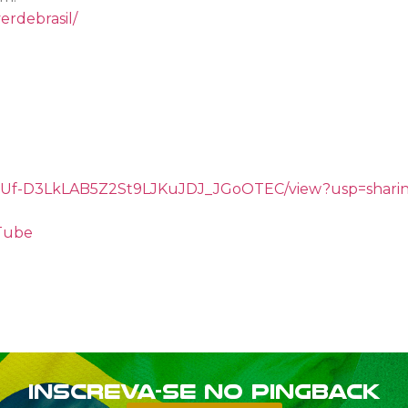
erdebrasil/
/d/1gUf-D3LkLAB5Z2St9LJKuJDJ_JGoOTEC/view?usp=shari
uTube
Inscreva-se no PINGBACK