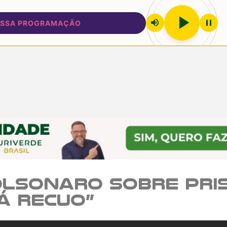
play_arrow
volume_up
pause
 PROGRAMAÇÃO
lsonaro sobre pris
á recuo”