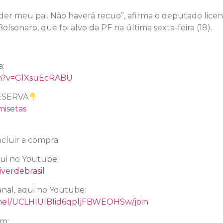
er meu pai. Não haverá recuo”, afirma o deputado lice
olsonaro, que foi alvo da PF na última sexta-feira (18).
a:
ch?v=GlXsuEcRABU
ESERVA
misetas
cluir a compra
qui no Youtube:
verdebrasil
nal, aqui no Youtube:
nel/UCLHIUIBIid6qpljFBWEOHSw/join
am: