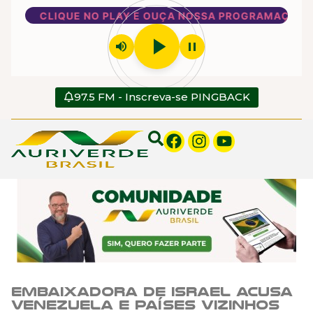
CLIQUE NO PLAY E OUÇA NOSSA PROGRAMAÇÃO
play_arrow
volume_up
pause
97.5 FM - Inscreva-se PINGBACK
Embaixadora de Israel acusa
Venezuela e países vizinhos