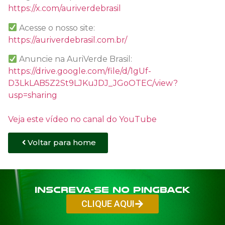
https://x.com/auriverdebrasil
Acesse o nosso site:
https://auriverdebrasil.com.br/
Anuncie na AuriVerde Brasil:
https://drive.google.com/file/d/1gUf-
D3LkLAB5Z2St9LJKuJDJ_JGoOTEC/view?
usp=sharing
Veja este vídeo no canal do YouTube
Voltar para home
Inscreva-se no PINGBACK
CLIQUE AQUI