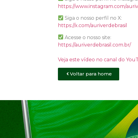
https://www.instagram.com/auriv
Siga o nosso perfil no X:
https://x.com/auriverdebrasil
Acesse o nosso site:
https://auriverdebrasil.com.br/
Veja este vídeo no canal do Yo
Voltar para home