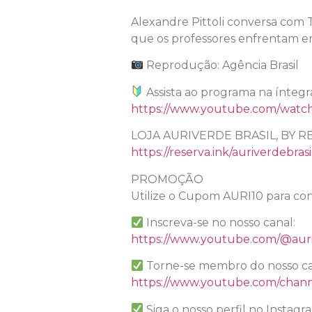
Alexandre Pittoli conversa com Th
que os professores enfrentam em 
Reprodução: Agência Brasil
Assista ao programa na íntegr
https://www.youtube.com/wat
LOJA AURIVERDE BRASIL, BY R
https://reserva.ink/auriverdebrasi
PROMOÇÃO
Utilize o Cupom AURI10 para con
Inscreva-se no nosso canal:
https://www.youtube.com/@auri
Torne-se membro do nosso ca
https://www.youtube.com/chan
Siga o nosso perfil no Instagr