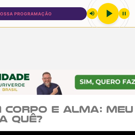
play_arrow
volume_up
pause
SA PROGRAMAÇÃO
 Corpo e Alma: Meu 
a quê?