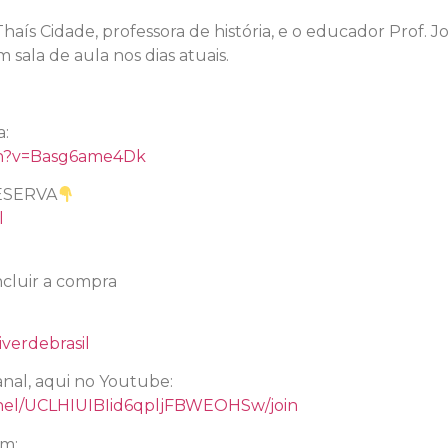
aís Cidade, professora de história, e o educador Prof. Jo
sala de aula nos dias atuais.
a:
ch?v=Basg6ame4Dk
ESERVA
l
cluir a compra
verdebrasil
nal, aqui no Youtube:
nel/UCLHIUIBIid6qpljFBWEOHSw/join
am: