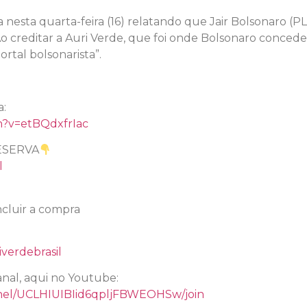
esta quarta-feira (16) relatando que Jair Bolsonaro (PL
Ao creditar a Auri Verde, que foi onde Bolsonaro concede
rtal bolsonarista”.
l
a:
h?v=etBQdxfrIac
ESERVA
l
cluir a compra
verdebrasil
nal, aqui no Youtube:
nel/UCLHIUIBIid6qpljFBWEOHSw/join