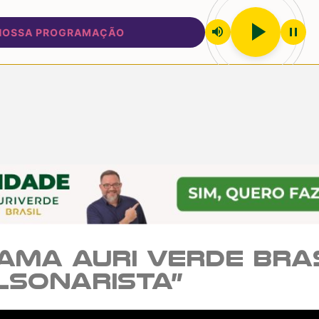
play_arrow
volume_up
pause
SA PROGRAMAÇÃO
ama Auri Verde Bras
lsonarista”