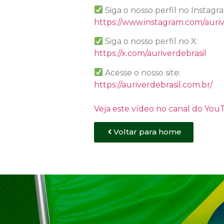
Siga o nosso perfil no Instagr
https://www.instagram.com/auriv
Siga o nosso perfil no X:
https://x.com/auriverdebrasil
Acesse o nosso site:
https://auriverdebrasil.com.br/
Veja este vídeo no canal do Yo
Voltar para home