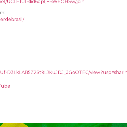
nel/UCLHIUIBIid6qpljFBWEOHSw/join
am:
erdebrasil/
/d/1gUf-D3LkLAB5Z2St9LJKuJDJ_JGoOTEC/view?usp=shari
uTube