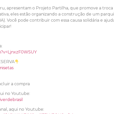
ru, apresentam o Projeto Partilha, que promove a troca 
ciativa, eles estão organizando a construção de um parqu
BA). Você pode contribuir com essa causa solidária e ajud
cipar!
l
a:
ch?v=LjnxzF0WSUY
ESERVA
misetas
cluir a compra
qui no Youtube:
verdebrasil
nal, aqui no Youtube: