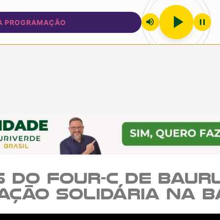
play_arrow
volume_up
pause
ROGRAMAÇÃO
 do Four-C de Baur
ção solidária na B