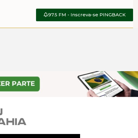
97.5 FM - Inscreva-se PINGBACK
u
ahia