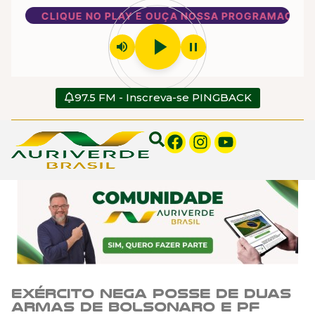
CLIQUE NO PLAY E OUÇA NOSSA PROGRAMAÇÃO
play_arrow
volume_up
pause
97.5 FM - Inscreva-se PINGBACK
Exército nega posse de duas
armas de Bolsonaro e PF