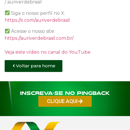
/ auriverdebrasil
Siga o nosso perfil no X:
https://x.com/auriverdebrasil
Acesse o nosso site:
https://auriverdebrasil.com.br/
Veja este vídeo no canal do YouTube
Voltar para home
Inscreva-se no PINGBACK
CLIQUE AQUI