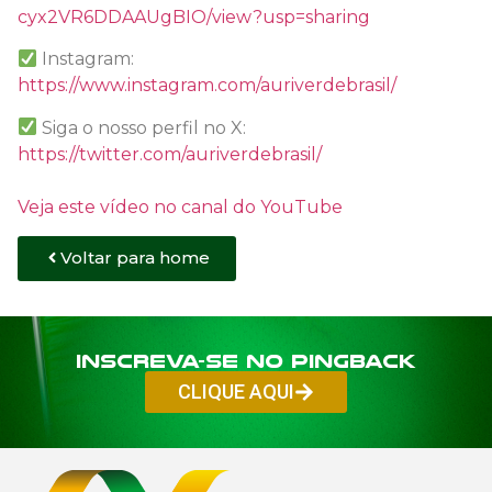
cyx2VR6DDAAUgBIO/view?usp=sharing
Instagram:
https://www.instagram.com/auriverdebrasil/
Siga o nosso perfil no X:
https://twitter.com/auriverdebrasil/
Veja este vídeo no canal do YouTube
Voltar para home
Inscreva-se no PINGBACK
CLIQUE AQUI