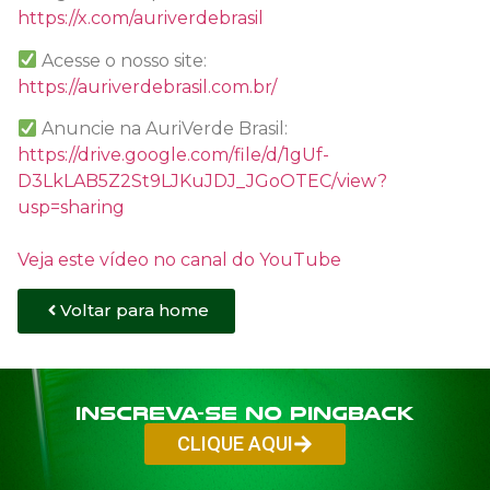
https://x.com/auriverdebrasil
Acesse o nosso site:
https://auriverdebrasil.com.br/
Anuncie na AuriVerde Brasil:
https://drive.google.com/file/d/1gUf-
D3LkLAB5Z2St9LJKuJDJ_JGoOTEC/view?
usp=sharing
Veja este vídeo no canal do YouTube
Voltar para home
Inscreva-se no PINGBACK
CLIQUE AQUI