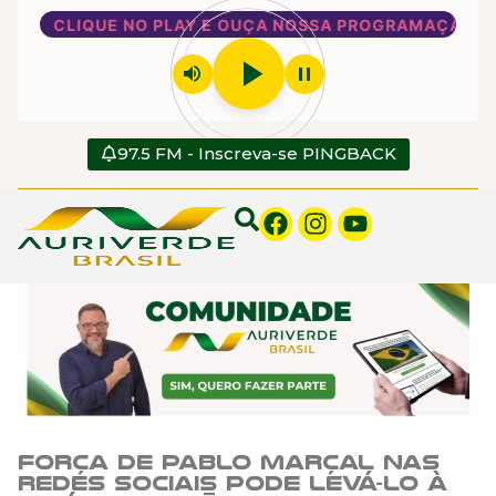
CLIQUE NO PLAY E OUÇA NOSSA PROGRAMAÇÃO
play_arrow
volume_up
pause
97.5 FM - Inscreva-se PINGBACK
Força de Pablo Marçal nas
redes sociais pode levá-lo à