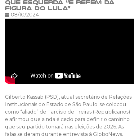
que esquerda “é refém da
figura do Lula”
08/10/2024
Gilberto Kassab (PSD), atual secretário de Relações
Institucionais do Estado de São Paulo, se colocou
como “aliado” de Tarcísio de Freiras (Republicanos)
e afirmou que ainda é cedo para definir o caminho
que seu partido tomará nas eleições de 2026. As
falas se deram durante entrevista à GloboNews.