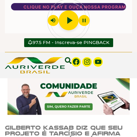
CLIQUE NO PLAY E OUÇA NOSSA PROGRAMAÇÃO
play_arrow
volume_up
pause
97.5 FM - Inscreva-se PINGBACK
Gilberto Kassab diz que seu
projeto é Tarcísio e afirma